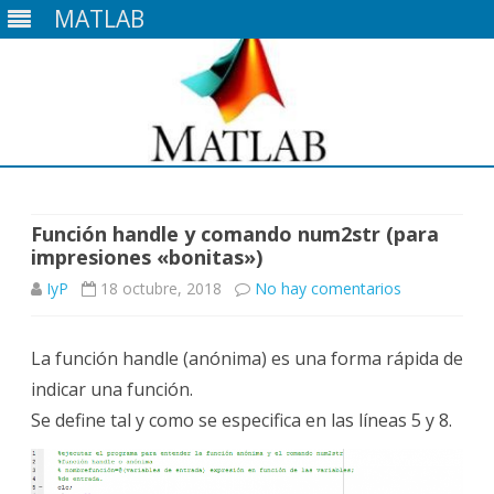
MATLAB
Saltar
contenido
Función handle y comando num2str (para
impresiones «bonitas»)
en
IyP
18 octubre, 2018
No hay comentarios
Función
La función handle (anónima) es una forma rápida de
handle
indicar una función.
y
Se define tal y como se especifica en las líneas 5 y 8.
comando
num2str