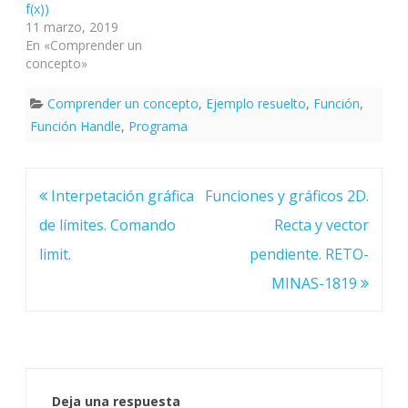
f(x))
11 marzo, 2019
En «Comprender un
concepto»
Comprender un concepto
,
Ejemplo resuelto
,
Función
,
Función Handle
,
Programa
Navegación
Interpetación gráfica
Funciones y gráficos 2D.
de
entradas
de límites. Comando
Recta y vector
limit.
pendiente. RETO-
MINAS-1819
Deja una respuesta