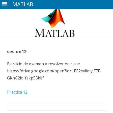
MATLAB
Saltar
contenido
sesion12
Ejercicio de examen a resolver en clase.
https://drive.google.com/open?id=1EE2eylimyjF7F-
GKhG2lc1fskp55klJf
Práctica 12