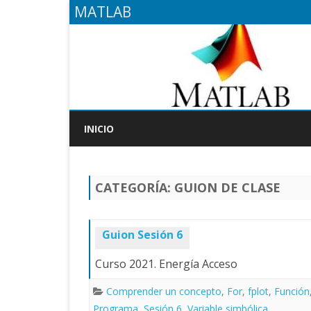
MATLAB
INICIO
CATEGORÍA:
GUION DE CLASE
Guion Sesión 6
Curso 2021. Energía Acceso
Comprender un concepto
,
For
,
fplot
,
Función
Programa
,
Sesión 6
,
Variable simbólica