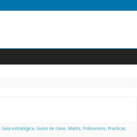
Saltar
contenido
,
Guía estratégica
,
Guion de clase
,
Matriz
,
Polinomios
,
Practicar
,